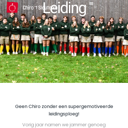
Leiding
Spring
naar
de
inhoud
Geen Chiro zonder een supergemotiveerde
leidingsploeg!
Vorig jaar namen we jammer genoeg